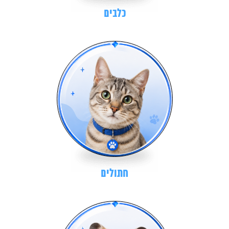
כלבים
חתולים