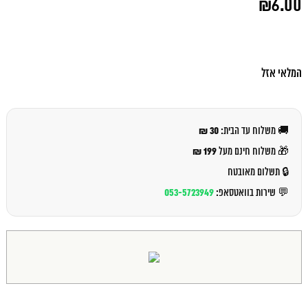
₪
6.00
המקורי
היה:
המחיר
₪7.00.
הנוכחי
הוא:
₪6.00.
המלאי אזל
30 ₪
🚚 משלוח עד הבית:
199 ₪
🎁 משלוח חינם מעל
🔒 תשלום מאובטח
053-5723949
💬 שירות בוואטסאפ: