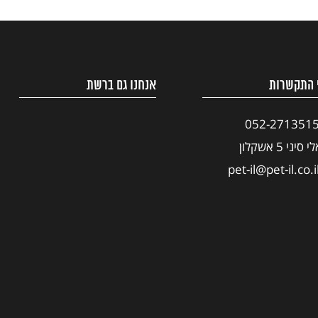
 התקשרות
אנחנו גם ברשת
052-271351
י סיני 5 אשקלון
pet-il@pet-il.co.i