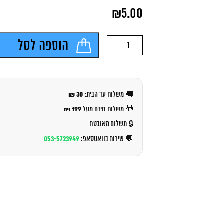
המחיר
₪
5.00
המקורי
היה:
המחיר
₪6.00.
הנוכחי
כמות
הוספה לסל
הוא:
של
₪5.00.
פלנט
פט
פאוץ
רוטב
30 ₪
🚚 משלוח עד הבית:
דגים
85
199 ₪
🎁 משלוח חינם מעל
1
🔒 תשלום מאובטח
גרם
053-5723949
💬 שירות בוואטסאפ: