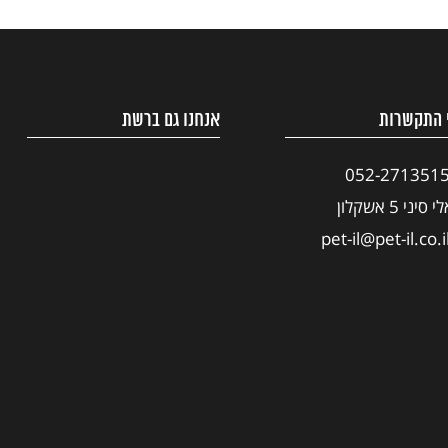
 התקשרות
אנחנו גם ברשת
052-271351
י סיני 5 אשקלון
pet-il@pet-il.co.i