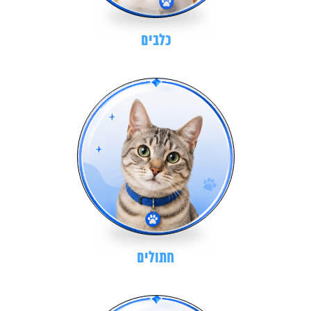
כלבים
חתולים