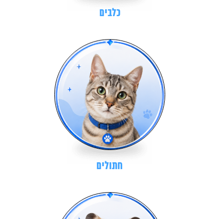
כלבים
חתולים