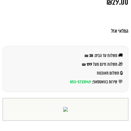
₪
29.00
המקורי
היה:
המחיר
₪32.00.
הנוכחי
הוא:
₪29.00.
המלאי אזל
30 ₪
🚚 משלוח עד הבית:
199 ₪
🎁 משלוח חינם מעל
🔒 תשלום מאובטח
053-5723949
💬 שירות בוואטסאפ: