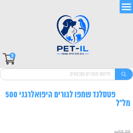
0
פטסלנד שמפו לגורים היפואלרגני 500
מל"ל
₪
50.00