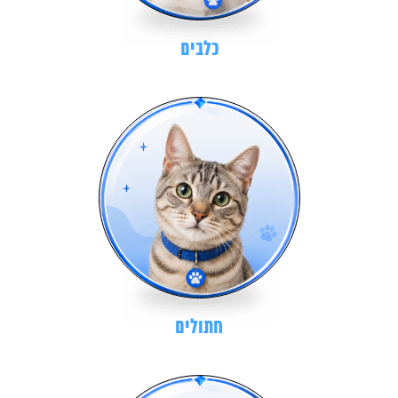
כלבים
חתולים