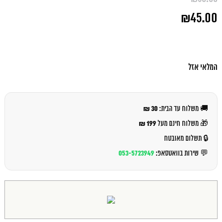
המחיר
₪
45.00
המקורי
היה:
המחיר
₪50.00.
הנוכחי
הוא:
₪45.00.
המלאי אזל
30 ₪
🚚 משלוח עד הבית:
199 ₪
🎁 משלוח חינם מעל
🔒 תשלום מאובטח
053-5723949
💬 שירות בוואטסאפ: