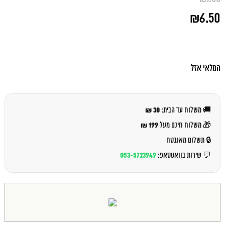
המחיר
₪
6.50
המקורי
היה:
המחיר
₪7.00.
הנוכחי
הוא:
₪6.50.
המלאי אזל
30 ₪
🚚 משלוח עד הבית:
199 ₪
🎁 משלוח חינם מעל
🔒 תשלום מאובטח
053-5723949
💬 שירות בוואטסאפ: