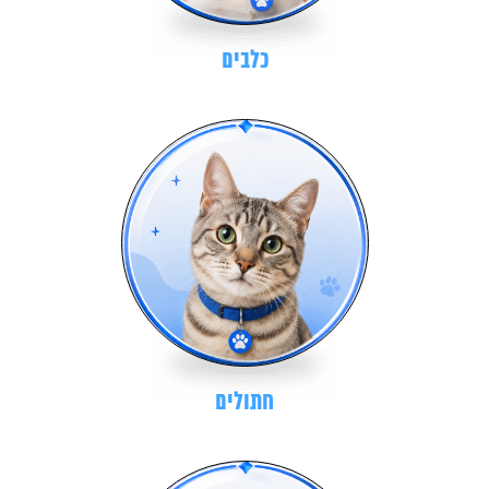
כלבים
חתולים