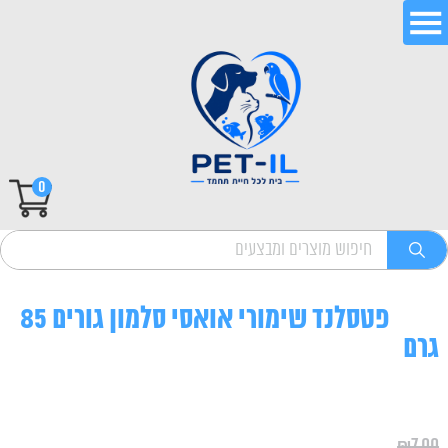
0
פטסלנד שימורי אואסי סלמון גורים 85
גרם
₪
7.00