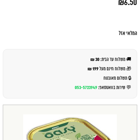
₪
6.50
המקורי
היה:
המחיר
₪7.00.
הנוכחי
הוא:
₪6.50.
המלאי אזל
30 ₪
🚚 משלוח עד הבית:
199 ₪
🎁 משלוח חינם מעל
🔒 תשלום מאובטח
053-5723949
💬 שירות בוואטסאפ: