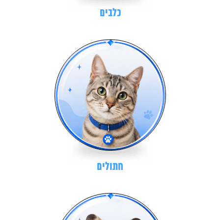
כלבים
חתולים