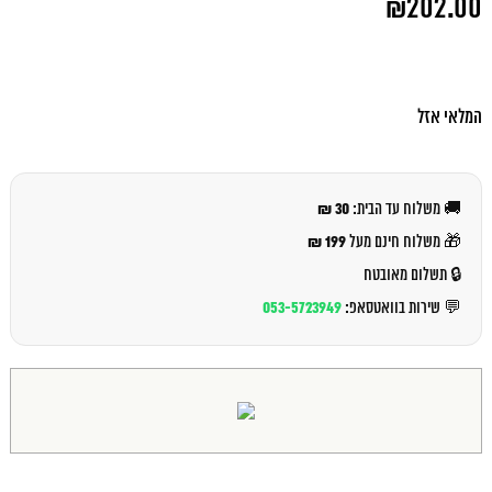
₪
202.00
המקורי
היה:
המחיר
₪218.00.
הנוכחי
הוא:
₪202.00.
המלאי אזל
30 ₪
🚚 משלוח עד הבית:
199 ₪
🎁 משלוח חינם מעל
🔒 תשלום מאובטח
053-5723949
💬 שירות בוואטסאפ: