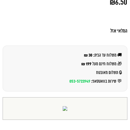
₪
6.50
המקורי
היה:
המחיר
₪7.00.
הנוכחי
הוא:
₪6.50.
המלאי אזל
30 ₪
🚚 משלוח עד הבית:
199 ₪
🎁 משלוח חינם מעל
🔒 תשלום מאובטח
053-5723949
💬 שירות בוואטסאפ: