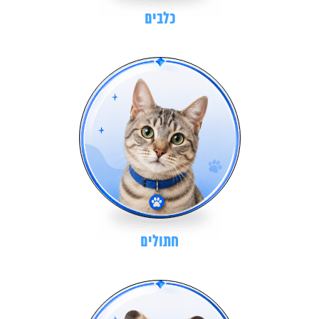
כלבים
חתולים