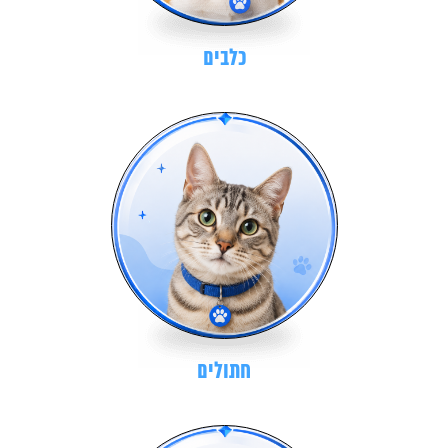
כלבים
חתולים