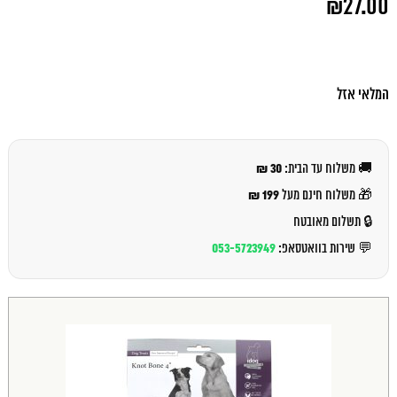
₪
27.00
המקורי
היה:
המחיר
₪30.00.
הנוכחי
הוא:
₪27.00.
המלאי אזל
30 ₪
🚚 משלוח עד הבית:
199 ₪
🎁 משלוח חינם מעל
🔒 תשלום מאובטח
053-5723949
💬 שירות בוואטסאפ: