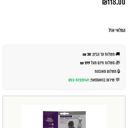
₪
118.00
המקורי
היה:
המחיר
₪128.00.
הנוכחי
הוא:
₪118.00.
המלאי אזל
30 ₪
🚚 משלוח עד הבית:
199 ₪
🎁 משלוח חינם מעל
🔒 תשלום מאובטח
053-5723949
💬 שירות בוואטסאפ: