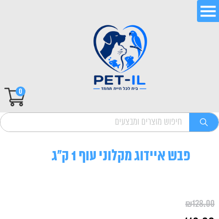
0
פבש איידוג מקלוני עוף 1 ק"ג
₪
128.00
המחיר