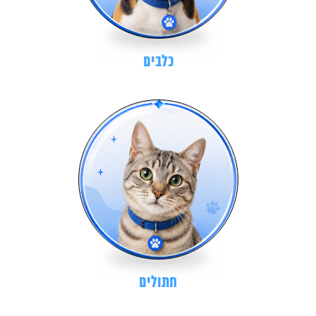
כלבים
חתולים