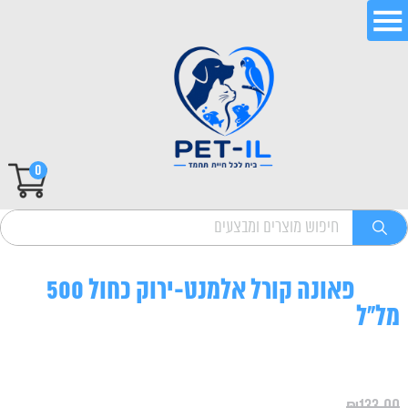
0
פאונה קורל אלמנט-ירוק כחול 500
מל"ל
₪
133.00