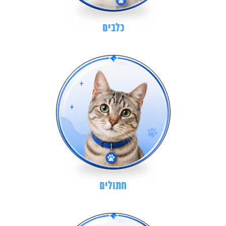
כלבים
חתולים