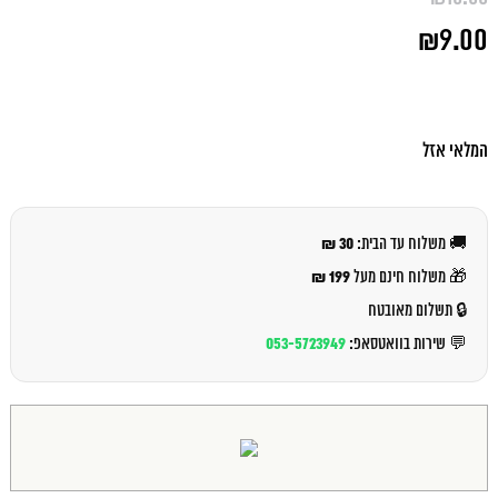
המחיר
₪
9.00
המקורי
היה:
המחיר
₪10.00.
הנוכחי
הוא:
₪9.00.
המלאי אזל
30 ₪
🚚 משלוח עד הבית:
199 ₪
🎁 משלוח חינם מעל
🔒 תשלום מאובטח
053-5723949
💬 שירות בוואטסאפ: