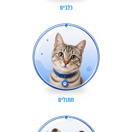
כלבים
חתולים