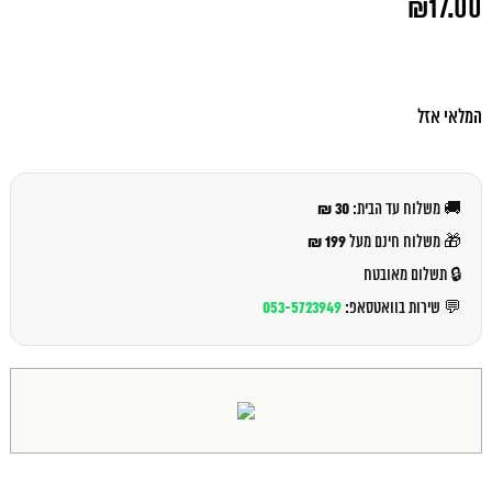
₪
17.00
המקורי
היה:
המחיר
₪18.00.
הנוכחי
הוא:
₪17.00.
המלאי אזל
30 ₪
🚚 משלוח עד הבית:
199 ₪
🎁 משלוח חינם מעל
🔒 תשלום מאובטח
053-5723949
💬 שירות בוואטסאפ: