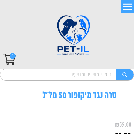
0
סרה נגד מיקופור 50 מל"ל
₪
59.00
המחיר