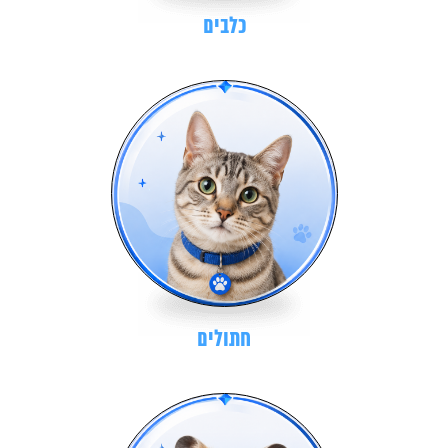
כלבים
חתולים