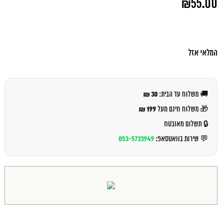
₪
55.00
המקורי
היה:
המחיר
₪59.00.
הנוכחי
הוא:
₪55.00.
המלאי אזל
30 ₪
🚚 משלוח עד הבית:
199 ₪
🎁 משלוח חינם מעל
🔒 תשלום מאובטח
053-5723949
💬 שירות בוואטסאפ: