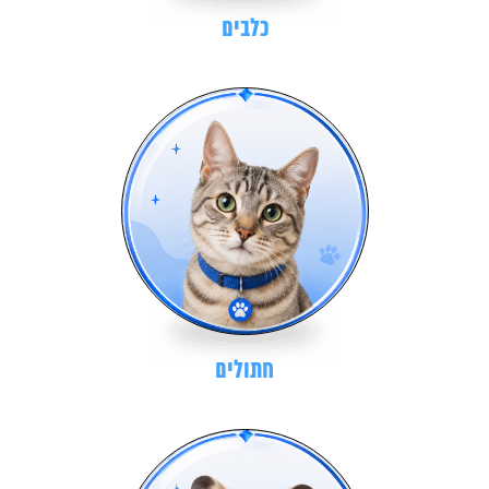
כלבים
חתולים