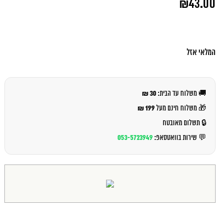
₪
43.00
המקורי
היה:
המחיר
₪47.00.
הנוכחי
הוא:
₪43.00.
המלאי אזל
30 ₪
🚚 משלוח עד הבית:
199 ₪
🎁 משלוח חינם מעל
🔒 תשלום מאובטח
053-5723949
💬 שירות בוואטסאפ: