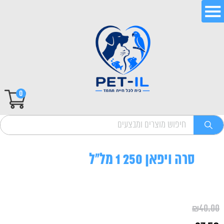
0
סרה ויפאן 250 1 מל"ל
₪
40.00
המחיר