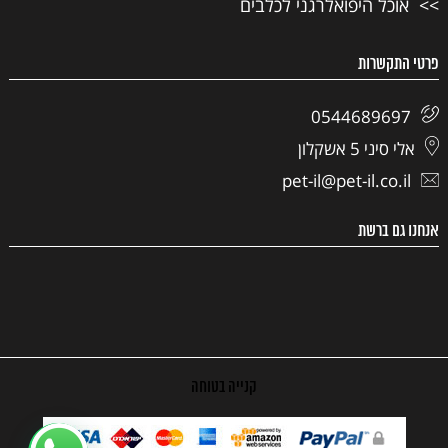
אוכל היפואלרגני לכלבים
פרטי התקשרות
0544689697
אלי סיני 5 אשקלון
pet-il@pet-il.co.il
אנחנו גם ברשת
קנייה בטוחה