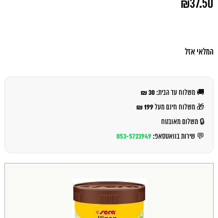
₪
37.50
המקורי
היה:
המחיר
₪40.00.
הנוכחי
הוא:
₪37.50.
המלאי אזל
30 ₪
🚚 משלוח עד הבית:
199 ₪
🎁 משלוח חינם מעל
🔒 תשלום מאובטח
053-5723949
💬 שירות בוואטסאפ: