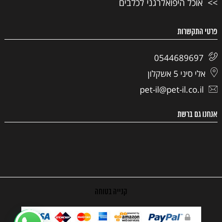
אוכל היפואלרגני לכלבים
פרטי התקשרות
0544689697
אלי סיני 5 אשקלון
pet-il@pet-il.co.il
אנחנו גם ברשת
קנייה בטוחה