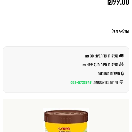
₪
99.00
המקורי
היה:
המחיר
₪106.00.
הנוכחי
הוא:
₪99.00.
המלאי אזל
30 ₪
🚚 משלוח עד הבית:
199 ₪
🎁 משלוח חינם מעל
🔒 תשלום מאובטח
053-5723949
💬 שירות בוואטסאפ: