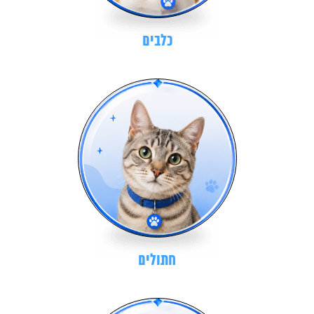
כלבים
חתולים