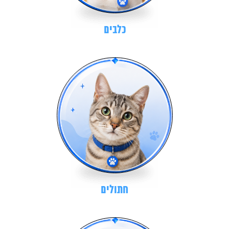
כלבים
חתולים