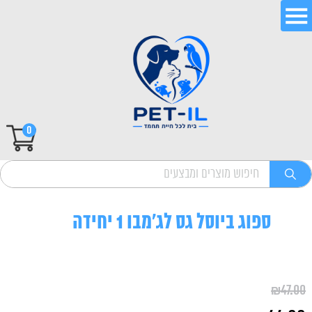
0
ספוג ביוסל גס לג'מבו 1 יחידה
₪
47.00
המחיר