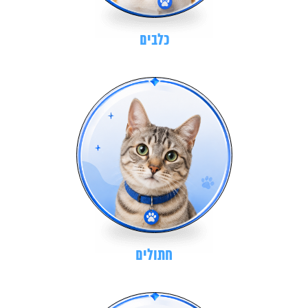
כלבים
חתולים