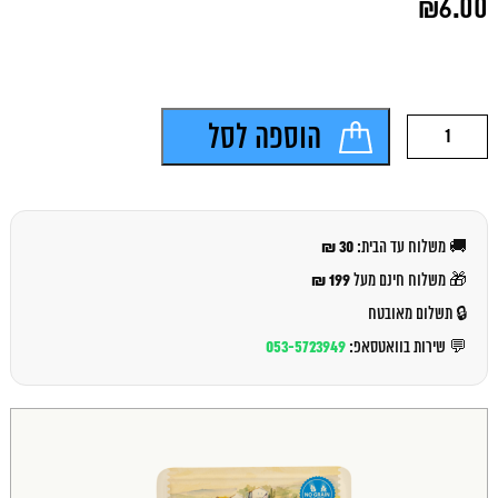
₪
6.00
המקורי
היה:
המחיר
₪7.00.
הנוכחי
הוא:
₪6.00.
כמות
הוספה לסל
של
סמספילד
פאוץ
דגים
ואפונה
30 ₪
🚚 משלוח עד הבית:
85
גרם
199 ₪
🎁 משלוח חינם מעל
🔒 תשלום מאובטח
053-5723949
💬 שירות בוואטסאפ: