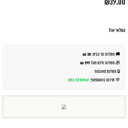
₪
39.00
המקורי
היה:
המחיר
₪41.00.
הנוכחי
הוא:
₪39.00.
המלאי אזל
30 ₪
🚚 משלוח עד הבית:
199 ₪
🎁 משלוח חינם מעל
🔒 תשלום מאובטח
053-5723949
💬 שירות בוואטסאפ: