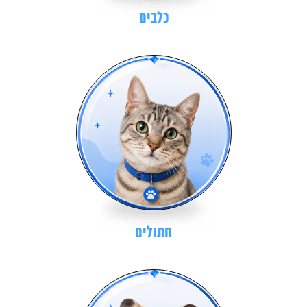
כלבים
חתולים