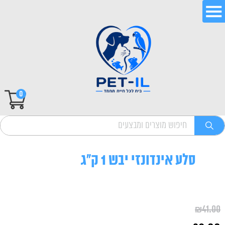
0
סלע אינדונזי יבש 1 ק"ג
₪
41.00
המחיר