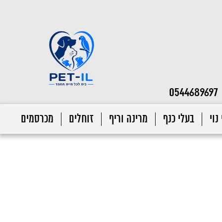
0544689697
נוי
בעלי כנף
מרינה וריף
זוחלים
מכרסמים