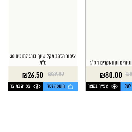
ציפור הזהב מקל שיוף בורג לתוכים 30
יורים וקוואקרים 1 ק"ג
ס"מ
₪
29.00
₪
8
₪
26.50
₪
80.00
המחיר
המחיר
הנוכחי
המקורי
לסל
צפייה במוצר
הוספה לסל
צפייה במוצר
היה:
הוא:
₪29.00.
₪26.50.
₪8
₪8