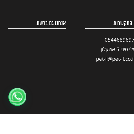
 התקשרות
אנחנו גם ברשת
054468969
י סיני 5 אשקלון
pet-il@pet-il.co.i