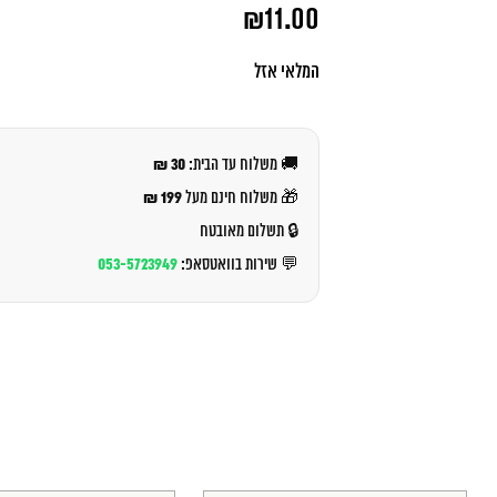
המחיר
₪
11.00
המקורי
היה:
המחיר
₪12.00.
הנוכחי
המלאי אזל
הוא:
₪11.00.
30 ₪
🚚 משלוח עד הבית:
199 ₪
🎁 משלוח חינם מעל
🔒 תשלום מאובטח
053-5723949
💬 שירות בוואטסאפ: