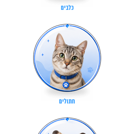
כלבים
חתולים