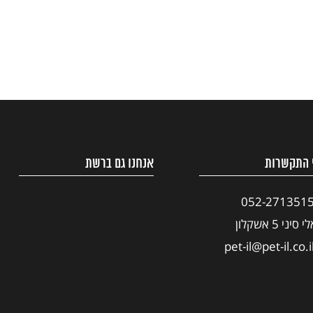
 התקשרות
אנחנו גם ברשת
052-271351
י סיני 5 אשקלון
pet-il@pet-il.co.i