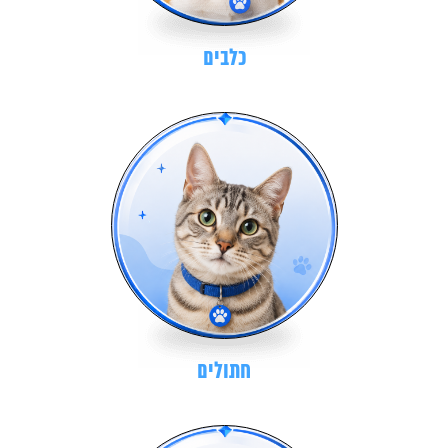
כלבים
חתולים