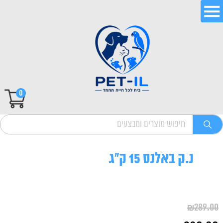
0
נ.ק באלנס 15 ק"ג
₪
289.00
המחיר