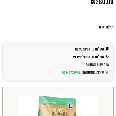
₪
280.00
המקורי
היה:
המחיר
₪289.00.
הנוכחי
הוא:
₪280.00.
המלאי אזל
30 ₪
🚚 משלוח עד הבית:
199 ₪
🎁 משלוח חינם מעל
🔒 תשלום מאובטח
053-5723949
💬 שירות בוואטסאפ: