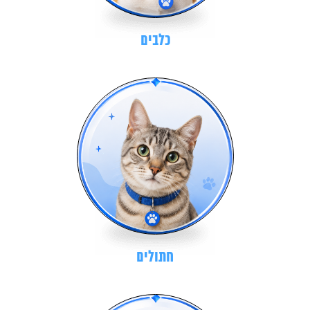
כלבים
חתולים