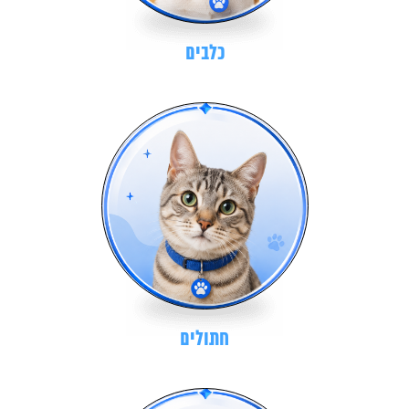
כלבים
חתולים