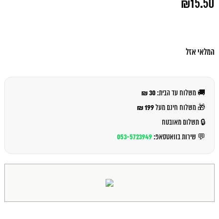
₪
15.50
המקורי
היה:
המחיר
₪17.00.
הנוכחי
הוא:
₪15.50.
המלאי אזל
30 ₪
🚚 משלוח עד הבית:
199 ₪
🎁 משלוח חינם מעל
🔒 תשלום מאובטח
053-5723949
💬 שירות בוואטסאפ: