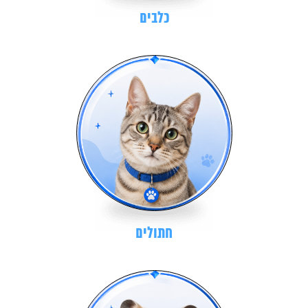
כלבים
חתולים