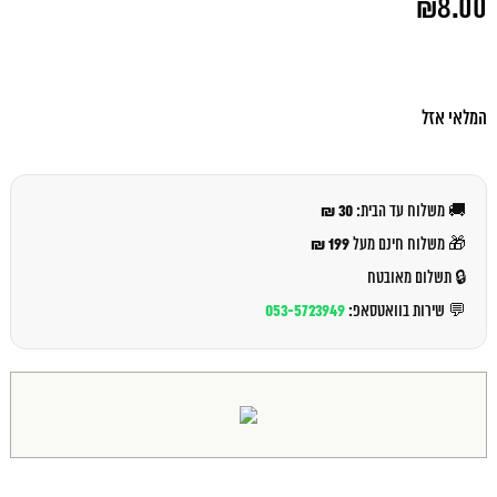
₪
8.00
המקורי
היה:
המחיר
₪9.00.
הנוכחי
הוא:
₪8.00.
המלאי אזל
30 ₪
🚚 משלוח עד הבית:
199 ₪
🎁 משלוח חינם מעל
🔒 תשלום מאובטח
053-5723949
💬 שירות בוואטסאפ: