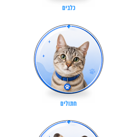
כלבים
חתולים