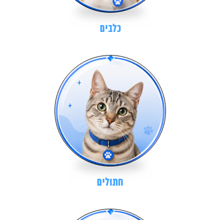
כלבים
חתולים