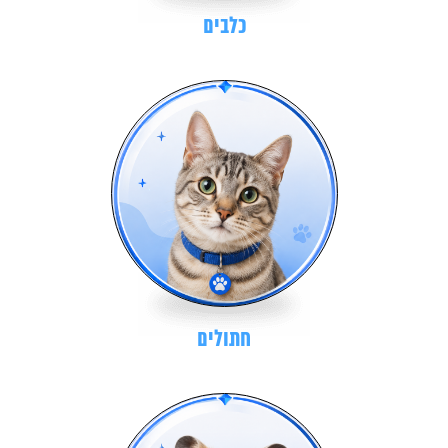
כלבים
חתולים