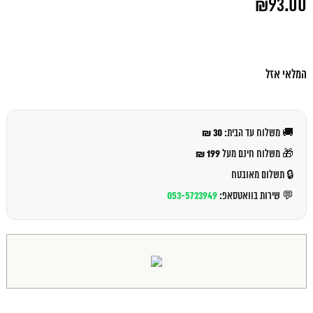
₪
93.00
המקורי
היה:
המחיר
₪100.00.
הנוכחי
הוא:
₪93.00.
המלאי אזל
30 ₪
🚚 משלוח עד הבית:
199 ₪
🎁 משלוח חינם מעל
🔒 תשלום מאובטח
053-5723949
💬 שירות בוואטסאפ: