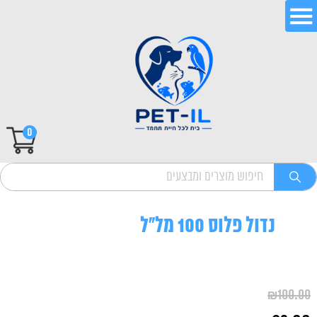
0
נדול פלוס 100 מל"ל
₪
100.00
המחיר