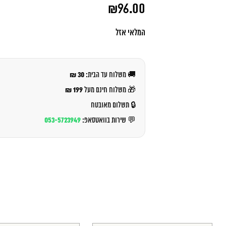
המחיר
₪
96.00
המקורי
היה:
המחיר
₪105.00.
הנוכחי
המלאי אזל
הוא:
₪96.00.
30 ₪
🚚 משלוח עד הבית:
199 ₪
🎁 משלוח חינם מעל
🔒 תשלום מאובטח
053-5723949
💬 שירות בוואטסאפ: