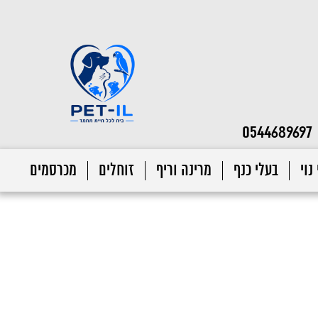
0544689697
נוי
בעלי כנף
מרינה וריף
זוחלים
מכרסמים