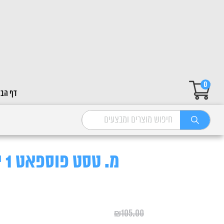
0
דף הבי
מ. טסט פוספאט 1 יחידה
₪
105.00