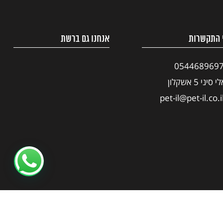
 התקשרות
אנחנו גם ברשת
054468969
י סיני 5 אשקלון
pet-il@pet-il.co.i