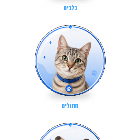
כלבים
חתולים