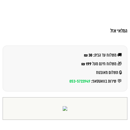
המלאי אזל
30 ₪
🚚 משלוח עד הבית:
199 ₪
🎁 משלוח חינם מעל
🔒 תשלום מאובטח
053-5723949
💬 שירות בוואטסאפ: