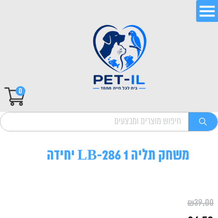
0
משחק תליה LB-286 1 יחידה
₪
39.00
המחיר