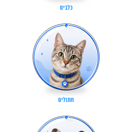
כלבים
חתולים