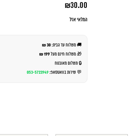
המחיר
₪
30.00
המקורי
היה:
המחיר
₪32.00.
הנוכחי
המלאי אזל
הוא:
₪30.00.
30 ₪
🚚 משלוח עד הבית:
199 ₪
🎁 משלוח חינם מעל
🔒 תשלום מאובטח
053-5723949
💬 שירות בוואטסאפ: