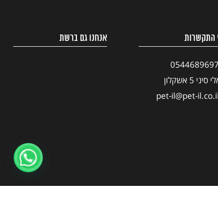
 התקשרות
אנחנו גם ברשת
054468969
י סיני 5 אשקלון
pet-il@pet-il.co.i