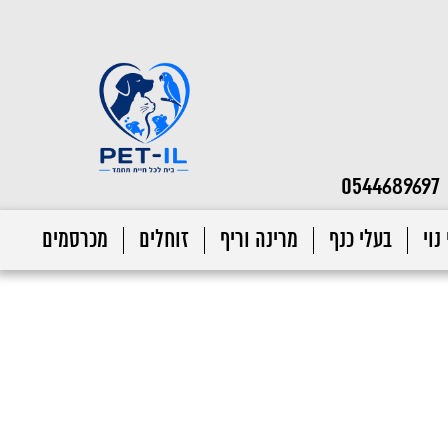
0544689697
נוי
בעלי כנף
מרינה וריף
זוחלים
מכרסמים