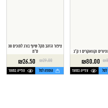
ציפור הזהב מקל שיוף בורג לתוכים 30
יורים וקוואקרים 1 ק"ג
ס"מ
₪
29.00
₪
8
₪
26.50
₪
80.00
המחיר
המחיר
הנוכחי
המקורי
לסל
צפייה במוצר
הוספה לסל
צפייה במוצר
היה:
הוא:
₪29.00.
₪26.50.
₪8
₪8