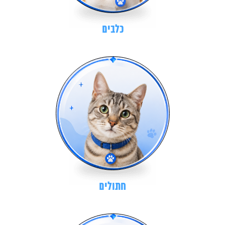
כלבים
חתולים