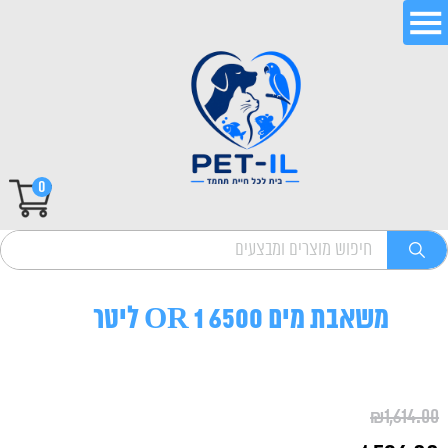
0
משאבת מים 6500 OR 1 ליטר
₪
1,614.00
המחיר