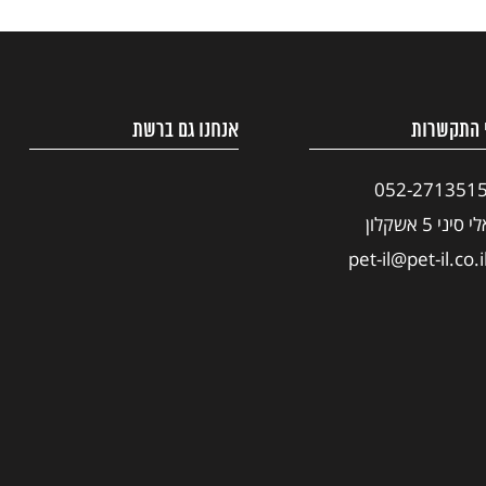
 התקשרות
אנחנו גם ברשת
052-271351
י סיני 5 אשקלון
pet-il@pet-il.co.i