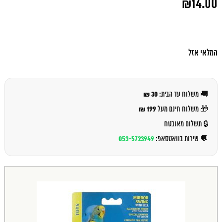
₪
14.00
המקורי
היה:
המחיר
₪15.00.
הנוכחי
הוא:
₪14.00.
המלאי אזל
30 ₪
🚚 משלוח עד הבית:
199 ₪
🎁 משלוח חינם מעל
🔒 תשלום מאובטח
053-5723949
💬 שירות בוואטסאפ: