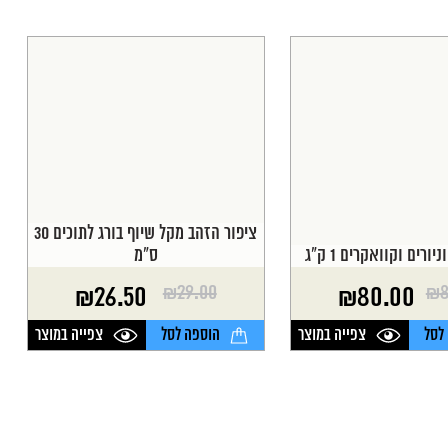
ציפור הזהב מקל שיוף בורג לתוכים 30
יורים וקוואקרים 1 ק"ג
ס"מ
₪
29.00
₪
8
₪
26.50
₪
80.00
המחיר
המחיר
הנוכחי
המקורי
לסל
צפייה במוצר
הוספה לסל
צפייה במוצר
היה:
הוא:
₪29.00.
₪26.50.
₪8
₪8