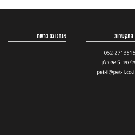
 התקשרות
אנחנו גם ברשת
052-271351
י סיני 5 אשקלון
pet-il@pet-il.co.i