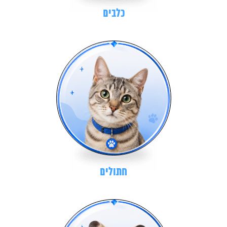
כלבים
חתולים