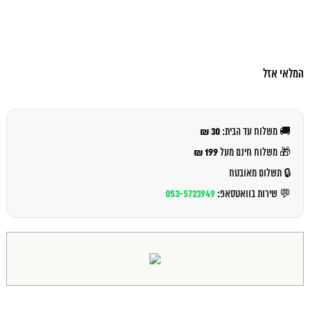
המלאי אזל
30 ₪
🚚 משלוח עד הבית:
199 ₪
🎁 משלוח חינם מעל
🔒 תשלום מאובטח
053-5723949
💬 שירות בוואטסאפ: