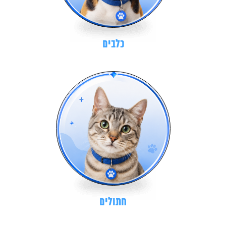
כלבים
חתולים