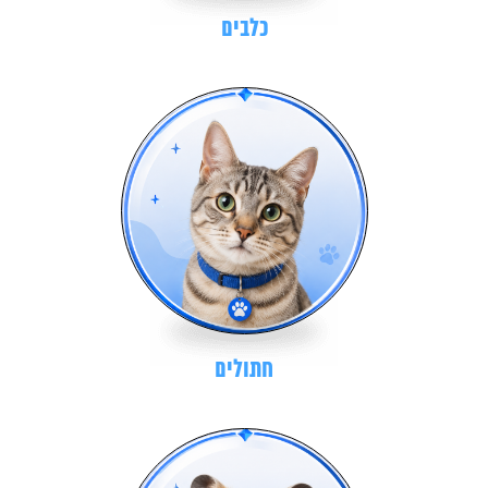
כלבים
חתולים