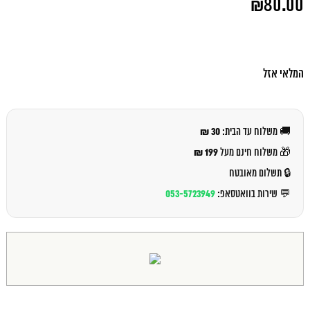
₪
80.00
המקורי
היה:
המחיר
₪85.00.
הנוכחי
הוא:
₪80.00.
המלאי אזל
30 ₪
🚚 משלוח עד הבית:
199 ₪
🎁 משלוח חינם מעל
🔒 תשלום מאובטח
053-5723949
💬 שירות בוואטסאפ: