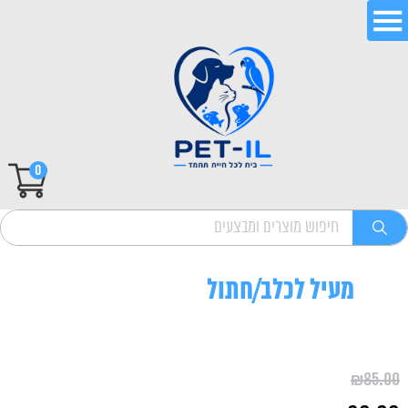
0
מעיל לכלב/חתול
₪
85.00
המחיר