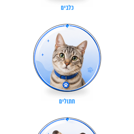
כלבים
חתולים