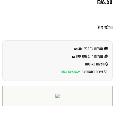
₪
6.50
המקורי
היה:
המחיר
₪7.00.
הנוכחי
הוא:
₪6.50.
המלאי אזל
30 ₪
🚚 משלוח עד הבית:
199 ₪
🎁 משלוח חינם מעל
🔒 תשלום מאובטח
053-5723949
💬 שירות בוואטסאפ: