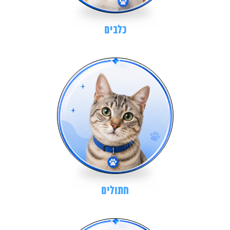
כלבים
חתולים