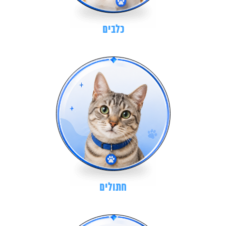
כלבים
חתולים